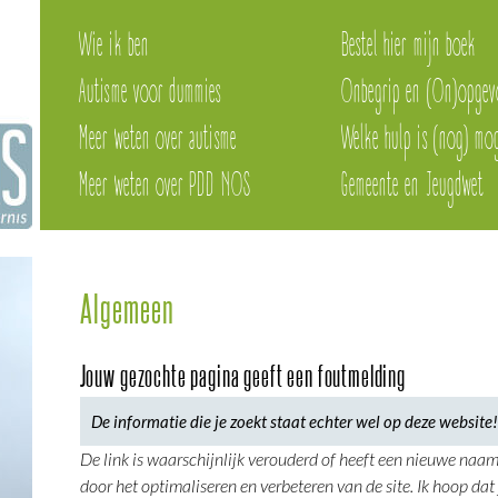
Wie ik ben
Bestel hier mijn boek
Autisme voor dummies
Onbegrip en (On)opgev
Meer weten over autisme
Welke hulp is (nog) mog
Meer weten over PDD NOS
Gemeente en Jeugdwet
Algemeen
Jouw gezochte pagina geeft een foutmelding
De informatie die je zoekt staat echter wel op deze website!
De link is waarschijnlijk verouderd of heeft een nieuwe naam 
door het optimaliseren en verbeteren van de site. Ik hoop dat 