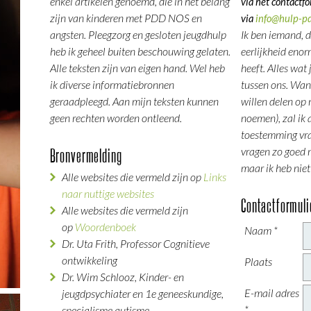
enkel artikelen genoemd, die in het belang
via het contactfo
zijn van kinderen met PDD NOS en
via
info@hulp-p
angsten. Pleegzorg en gesloten jeugdhulp
Ik ben iemand, 
heb ik geheel buiten beschouwing gelaten.
eerlijkheid enor
Alle teksten zijn van eigen hand. Wel heb
heeft. Alles wat j
ik diverse informatiebronnen
tussen ons. Wan
geraadpleegd. Aan mijn teksten kunnen
willen delen op 
geen rechten worden ontleend.
noemen), zal ik a
toestemming vrag
vragen zo goed 
Bronvermelding
maar ik heb niet
Alle websites die vermeld zijn op
Links
naar nuttige websites
Contactformuli
Alle websites die vermeld zijn
op
Woordenboek
Naam *
Dr. Uta Frith, Professor Cognitieve
ontwikkeling
Plaats
Dr. Wim Schlooz, Kinder- en
E-mail adres
jeugdpsychiater en 1e geneeskundige,
*
specialisme autisme