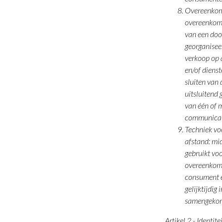
Overeenkoms
overeenkoms
van een doo
georganisee
verkoop op 
en/of dienst
sluiten van
uitsluitend
van één of 
communicat
Techniek v
afstand: mi
gebruikt voo
overeenkoms
consument 
gelijktijdig 
samengeko
Artikel 2 - Identi