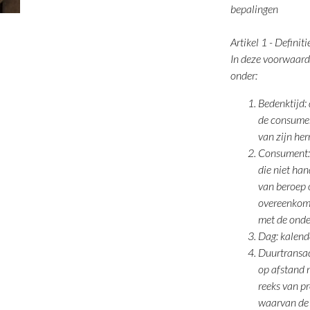
bepalingen
Artikel 1 - Definiti
In deze voorwaard
onder:
Bedenktijd:
de consume
van zijn her
Consument: 
die niet han
van beroep o
overeenkom
met de ond
Dag: kalend
Duurtransac
op afstand 
reeks van p
waarvan de 