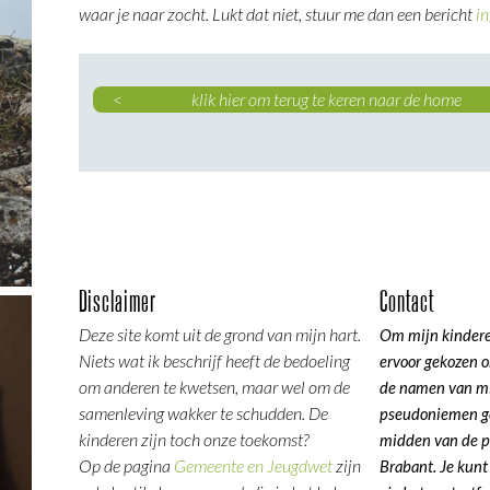
waar je naar zocht. Lukt dat niet, stuur me dan een bericht
i
< klik hier om terug te keren naar de h
Disclaimer
Contact
Deze site komt uit de grond van mijn hart.
Om mijn kindere
Niets wat ik beschrijf heeft de bedoeling
ervoor gekozen o
om anderen te kwetsen, maar wel om de
de namen van mi
samenleving wakker te schudden. De
pseudoniemen ge
kinderen zijn toch onze toekomst?
midden van de p
Op de pagina
Gemeente en Jeugdwet
zijn
Brabant. Je kun