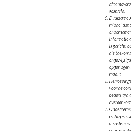
afnameverpli
gespreid;
Duurzame ge
middel dat 
ondernemer 
informatie 
is gericht, 
die toekoms
ongewijzigd
opgeslagen 
maakt.
Herroepings
voor de co
bedenktijd a
overeenkoms
Ondernemer:
rechtsperso
diensten op
consumente