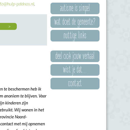
nfo@hulp-pddnos.nl
.
autisme is simpel
wat doet de gemeente?
ome >
nuttige links
deel ook jouw verhaal
wist je dat...
contact
n te beschermen heb ik
m anoniem te blijven. Voor
jn kinderen zijn
bruikt. Wij wonen in het
rovincie Noord-
t contact met mij opnemen