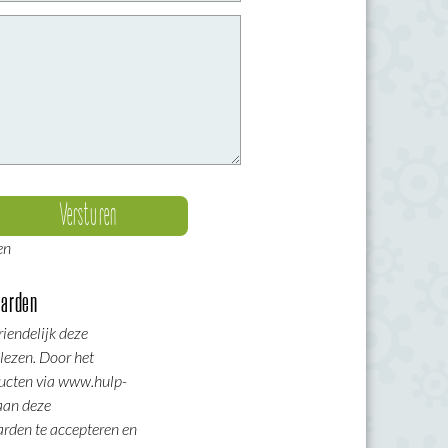
en
arden
riendelijk deze
 lezen. Door het
ucten via www.hulp-
 aan deze
rden te accepteren en