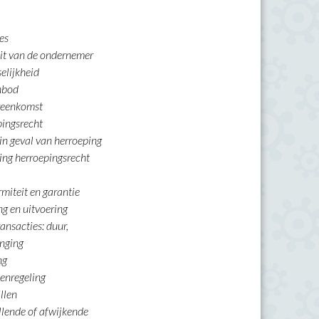
ies
teit van de ondernemer
selijkheid
anbod
ereenkomst
pingsrecht
 in geval van herroeping
ting herroepingsrecht
s
rmiteit en garantie
ng en uitvoering
ansacties: duur,
enging
ng
tenregeling
illen
llende of afwijkende