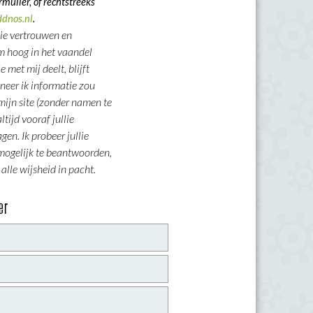
rmulier, of rechtstreeks
ddnos.nl
.
die vertrouwen en
m hoog in het vaandel
e met mij deelt, blijft
neer ik informatie zou
mijn site (zonder namen te
ltijd vooraf jullie
en. Ik probeer jullie
mogelijk te beantwoorden,
 alle wijsheid in pacht.
er