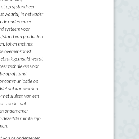
t op afstand: een
t waarbij in het kader
r de ondernemer
rd systeem voor
afstand van producten
en, tot en met het
 de overeenkomst
 gebruik gemaakt wordt
meer technieken voor
ie op afstand;
oor communicatie op
ddel dat kan worden
r het sluiten van een
t, zonder dat
en ondernemer
in dezelfde ruimte zijn
men.
teit van de ondernemer