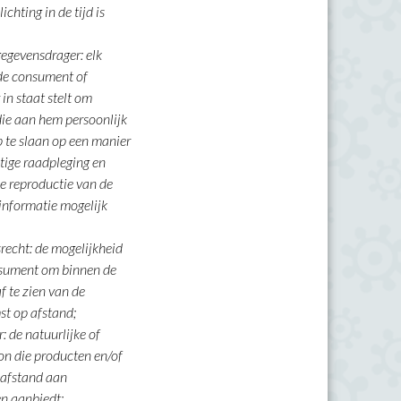
chting in de tijd is
gevensdrager: elk
de consument of
in staat stelt om
die aan hem persoonlijk
op te slaan op een manier
tige raadpleging en
e reproductie van de
informatie mogelijk
recht: de mogelijkheid
nsument om binnen de
f te zien van de
t op afstand;
 de natuurlijke of
on die producten en/of
 afstand aan
n aanbiedt;