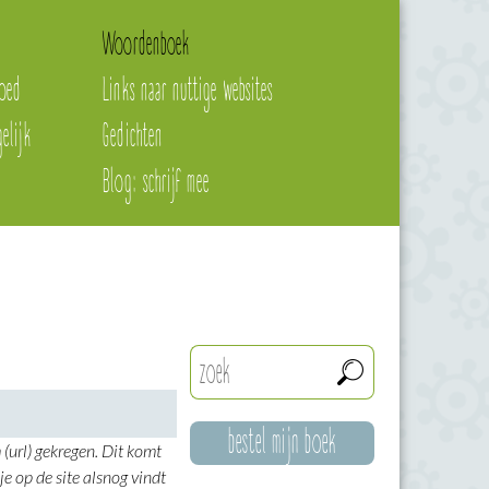
Woordenboek
oed
Links naar nuttige websites
elijk
Gedichten
Blog: schrijf mee
bestel mijn boek
(url) gekregen. Dit komt
je op de site alsnog vindt