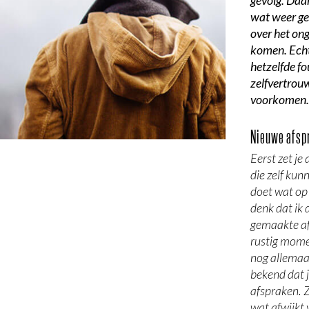
gevolg. Daa
wat weer gev
over het on
komen. Echt
hetzelfde fo
zelfvertrou
voorkomen.
Nieuwe afsp
Eerst zet je
die zelf kun
doet wat op 
denk dat ik 
gemaakte af
rustig mome
nog allemaa
bekend dat j
afspraken. Z
wat afwijkt 