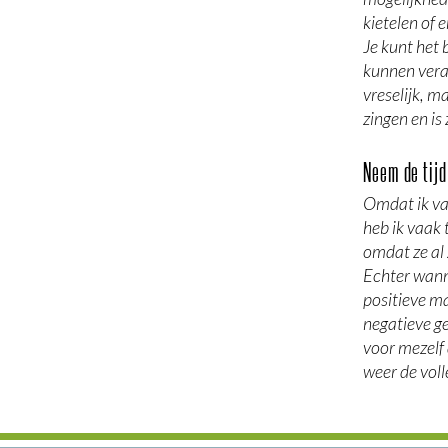
kietelen of 
Je kunt het 
kunnen veran
vreselijk, m
zingen en is
Neem de tijd
Omdat ik va
heb ik vaak
omdat ze al
Echter wanne
positieve m
negatieve ge
voor mezelf 
weer de voll