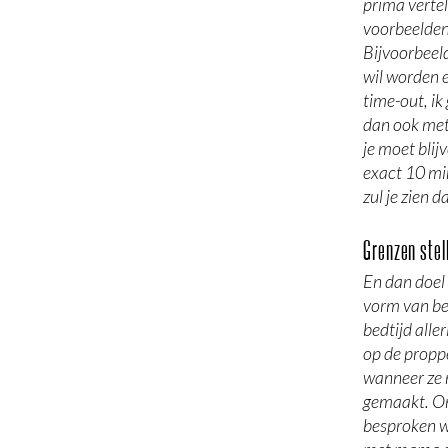
prima vertel
voorbeelden
Bijvoorbeel
wil worden e
time-out, ik
dan ook met
je moet bli
exact 10 min
zul je zien d
Grenzen stel
En dan doel 
vorm van be
bedtijd alle
op de propp
wanneer ze 
gemaakt. Om
besproken 