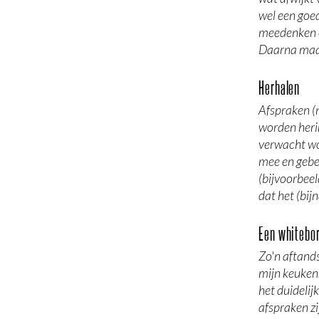
wel een goed
meedenken e
Daarna maak
Herhalen
Afspraken (
worden herin
verwacht wor
mee en gebeu
(bijvoorbeel
dat het (bijn
Een whitebo
Zo'n aftands
mijn keuken
het duideli
afspraken zi