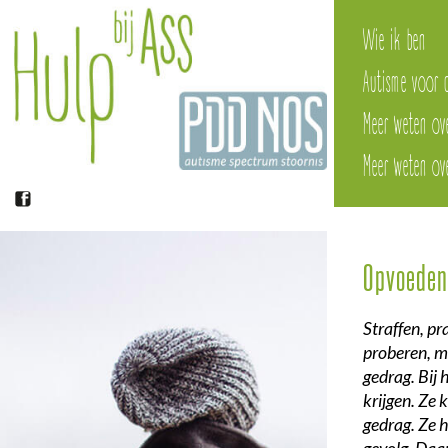
Wie ik ben
Autisme voor 
Meer weten ov
Meer weten o
Opvoeden
Straffen, pr
proberen, m
gedrag. Bij 
krijgen. Ze
gedrag. Ze 