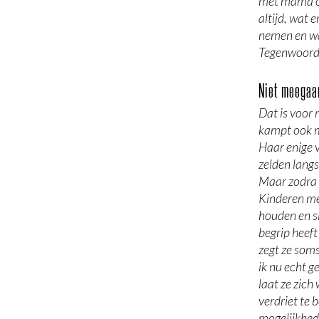
met mama op
altijd, wat 
nemen en wa
Tegenwoordig
Niet meegaan
Dat is voor 
kampt ook m
Haar enige 
zelden langs
Maar zodra i
Kinderen me
houden en sl
begrip heeft
zegt ze soms
ik nu echt g
laat ze zich
verdriet te 
mogelijkhede