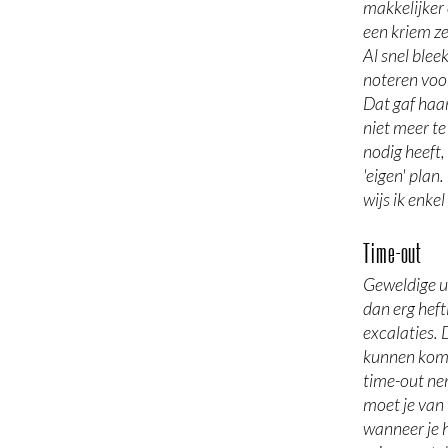
makkelijker
een kriem z
Al snel blee
noteren voor
Dat gaf haar
niet meer te
nodig heeft, 
'eigen' plan
wijs ik enke
Time-out
Geweldige u
dan erg heft
excalaties. 
kunnen komen
time-out ne
moet je van 
wanneer je 