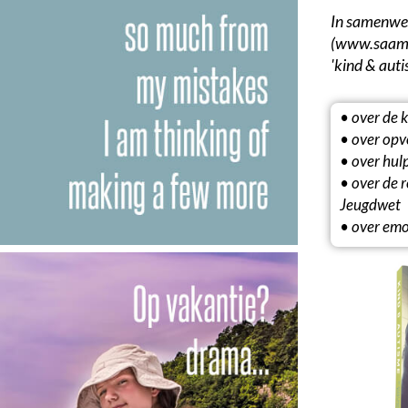
In samenwer
(www.saamui
'kind & auti
• over de 
• over opv
• over hul
• over de 
Jeugdwet
• over emo