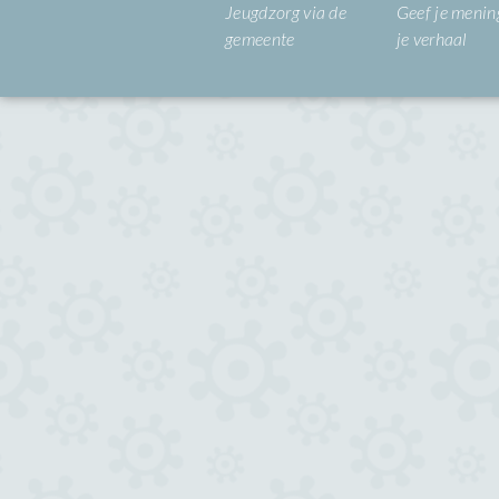
Jeugdzorg via de
Geef je mening
gemeente
je verhaal