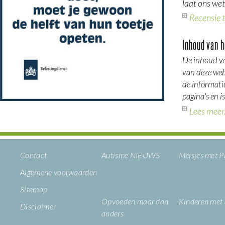
laat ons wet
Recensie 
Inhoud van h
De inhoud va
van deze webs
de informatie
pagina's en i
Lees meer.
Contact
Autisme NIEUWS
Meisjes met
Algemene voorwaarden
Sitemap
Opvoeden maar dan
Kinderen met
Disclaimer
anders