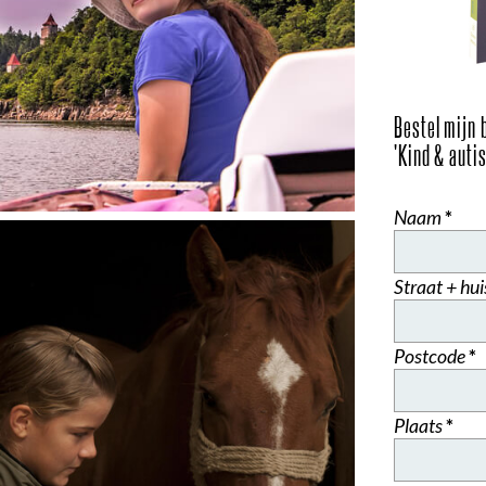
Bestel mijn 
'Kind & autis
Naam
*
Straat + hui
Postcode
*
Plaats
*