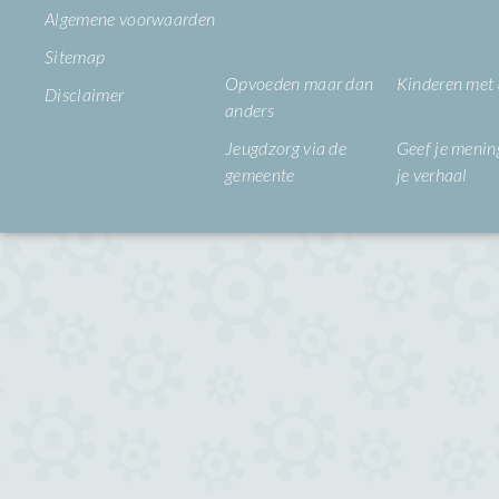
Algemene voorwaarden
Sitemap
Opvoeden maar dan
Kinderen met
Disclaimer
anders
Jeugdzorg via de
Geef je mening
gemeente
je verhaal