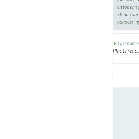
en toe kan 
Sterkte aa
aandoenin
Lijst met 
Plaats react