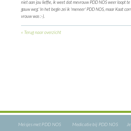
niet aan jou lieffie, ik weet dat mevrouw PDD NOS weer loopt te
gauw weg.' In het begin zei ik 'meneer' PDD NOS, maar Kaat cor
vrouw was :-).
« Terug naar overzicht
Meisjes met PDD NOS
Medicatie bij PDD NOS
Je