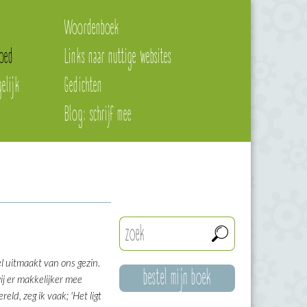
Woordenboek
oed
Links naar nuttige websites
elijk
Gedichten
Blog: schrijf mee
l uitmaakt van ons gezin.
bestel mijn boek
ij er makkelijker mee
ld, zeg ik vaak; 'Het ligt