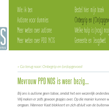
Wie ik ben
Bestel hier mijn boek
Autisme voor dummies
Onbegrip en (On)opgev
Meer weten over autisme
Welke hulp is (nog) mog
Meer weten over PDD NOS
Gemeente en Jeugdwet
« Ga terug naar: Onbegrip en (on)opgevoed
Mevrouw PPD NOS is weer bezig...
Bij ons is autisme geen taboe, omdat het een wezenlijk onderdee
Wij maken er zelfs gewoon grapjes over. Op die manier kunnen w
omgaan. Wanneer Kaat blokkeert en zich afsluit van de buitenwere