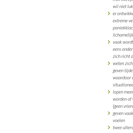
wil niet lu
er ontwikk
extreme ve
paniekklac
lichamelij
vaak wordt
eens onde
zich richt
weten zich
geven tijd
waardoor v
situationee
lopen meer
worden of
(geen vrie
geven vaak 
voelen
twee uiter