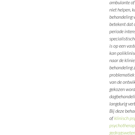
ambulante of
niet helpen, k
behandeling 
betekent dat 
periode inten
specialistisc
is op een vaste
kan poliklinis
naar de klini
behandeling ze
problematiek 
van de ontwik
gekozen worde
dagbehandelin
langdurig verbl
Bij deze beha
of
klinisch p
psychothera
gedragswete