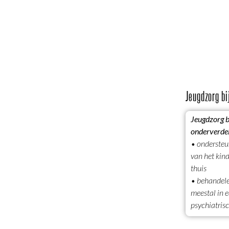
Jeugdzorg bi
Jeugdzorg b
onderverdel
• ondersteu
van het kind
thuis
• behandele
meestal in e
psychiatris