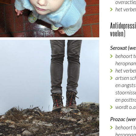
overactie
het verbe
Antidepressi
voelen)
Seroxat (we
behoort t
heropnam
het verbe
artsen sch
en angsts
stoorniss
en posttr
wordt o.a
Prozac (wer
behoort t
heropnam