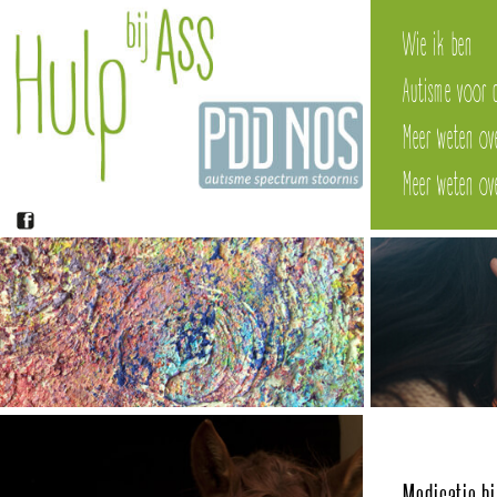
Wie ik ben
Autisme voor 
Meer weten ov
Meer weten o
Medicatie bi