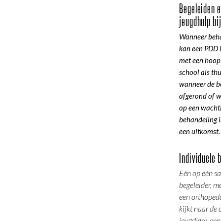
Begeleiden e
jeugdhulp bi
Wanneer behan
kan een PDD 
met een hoop
school als th
wanneer de b
afgerond of w
op een wachtl
behandeling i
een uitkomst
Individuele 
Eén op één s
begeleider, m
een orthoped
kijkt naar de
jeugdige), een