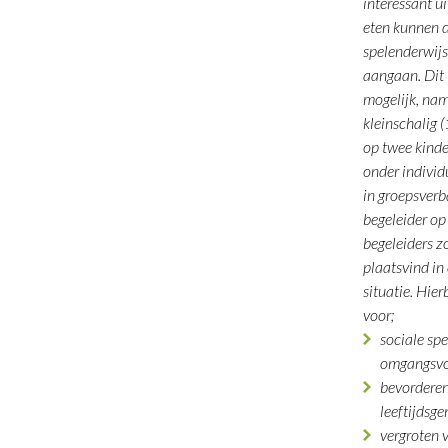
interessant u
eten kunnen 
spelenderwij
aangaan. Dit 
mogelijk, nam
kleinschalig (
op twee kinde
onder individ
in groepsverb
begeleider op
begeleiders z
plaatsvind in 
situatie. Hier
voor;
sociale spe
omgangsv
bevorderen
leeftijdsg
vergroten 