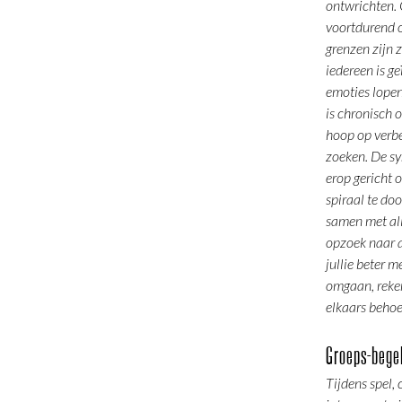
ontwrichten. 
voortdurend o
grenzen zijn 
iedereen is ge
emoties lopen
is chronisch 
hoop op verbet
zoeken. De sy
erop gericht 
spiraal te do
samen met al
opzoek naar 
jullie beter 
omgaan, reke
elkaars behoe
Groeps-bege
Tijdens spel, c