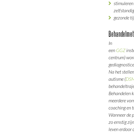
stimuleren
zelfstandi
gezonde ti
Behandelmet
In
een
GGZ
inst
centrum) wor
gediagnostic
Na het stelle
autisme (
DS
behandeltraje
Behandelen k
meerdere vor
coaching en t
Wanneer de p
zo ernstig zi
leven erdoor 