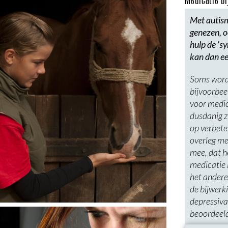
Met autism
genezen, o
hulp de 's
kan dan ee
Soms word
bijvoorbee
voor medic
dusdanig z
op verbete
overleg me
mee, dat he
medicatie i
het andere
de bijwerki
depressiva
beoordeel