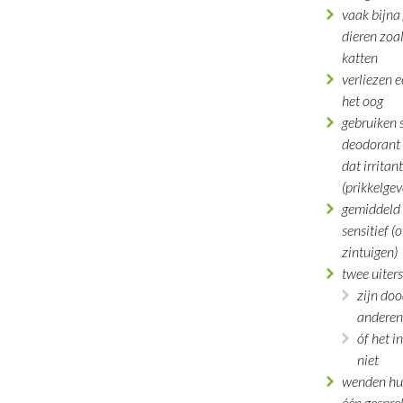
vaak bijna
dieren zoa
katten
verliezen e
het oog
gebruiken 
deodorant
dat irritan
(prikkelgev
gemiddeld 
sensitief (
zintuigen)
twee uiter
zijn do
anderen
óf het i
niet
wenden hun
één gespre