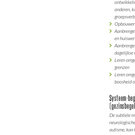
ontwikkel
anderen, k
groepsver
Opbouwen p
Aanbrengen
en huiswer
Aanbrenge
dagelijkse
Leren omga
grenzen
Leren omga
boosheid o
Systeem-beg
(gezinsbegel
De subtiele 
neurologische
autisme, kan 