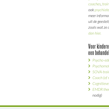
coaches
,
trai
ook
psychiate
meer informa
uit de geeste
zoals wat ze
dan hier.
Voor kinder
een behandel
Psycho-ed
Psychomot
SOVA-trai
Coach (of 
Cognitieve
EMDR ther
nodig)