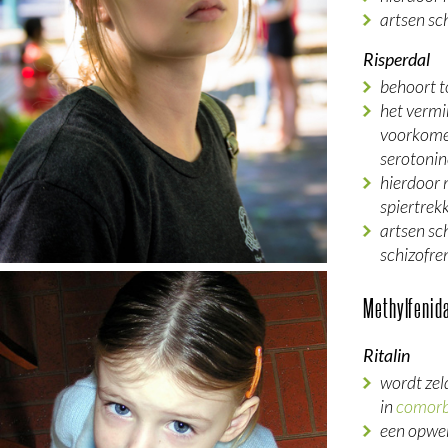
artsen sc
Risperdal
behoort t
het vermi
voorkomen
serotonine
hierdoor 
spiertrek
artsen sc
schizofre
Methylfenida
Ritalin
wordt zel
in
comorb
een opwek