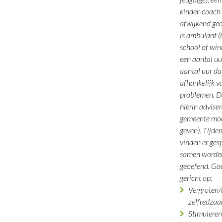
kinder-coach 
afwijkend ged
is ambulant (
school of win
een aantal uu
aantal uur dat
afhankelijk v
problemen. D
hierin advise
gemeente mo
geven). Tijde
vinden er ges
samen worden
geoefend. Goe
gericht op;
Vergroten/
zelfredzaa
Stimuleren