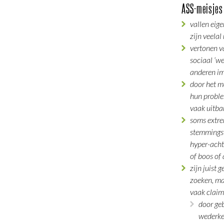
ASS-meisjes 
vallen eige
zijn veelal 
vertonen 
sociaal ‘we
anderen im
door het m
hun proble
vaak uitba
soms extr
stemmings
hyper-acht
of boos of
zijn juist 
zoeken, ma
vaak clai
door ge
wederke