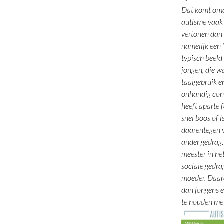
Dat komt omd
autisme vaak
vertonen dan 
namelijk een 
typisch beel
jongen, die w
taalgebruik e
onhandig con
heeft aparte 
snel boos of i
daarentegen 
ander gedrag. 
meester in he
sociale gedra
moeder. Daard
dan jongens en
te houden me