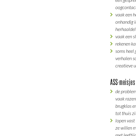
oogcontac
vaak een h
onhandig i
herhaaldel
vaak een s
rekenen k
soms heel 
verhalen s
creatieve 
ASS-meisjes 
de problem
vaak razen
brugklas en
tot thuis z
lopen vast 
ze willen 
met leefti