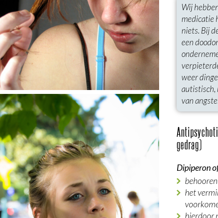
Wij hebben
medicatie 
niets. Bij 
een doodong
ondernemen
verpieterde
weer dingen
autistisch
van angste
Antipsychoti
gedrag)
Dipiperon 
behooren 
het vermi
voorkomen
hierdoor 