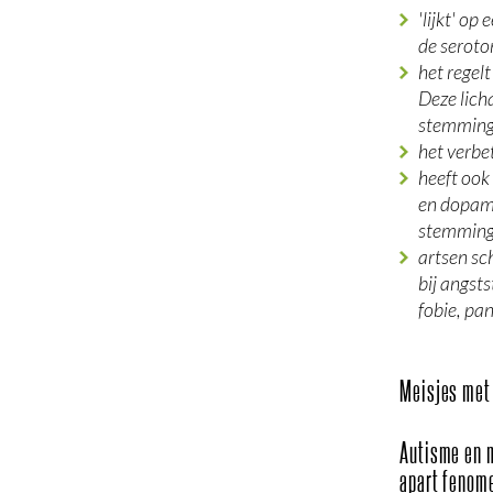
'lijkt' op
de serot
het regel
Deze lich
stemmin
het verbe
heeft ook
en dopami
stemmin
artsen sch
bij angsts
fobie, pa
Meisjes met
Autisme en m
apart fenom