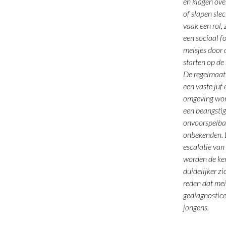
en klagen ove
of slapen sle
vaak een rol, 
een sociaal fo
meisjes door 
starten op de
De regelmaat 
een vaste juf
omgeving wor
een beangsti
onvoorspelbar
onbekenden. D
escalatie van
worden de ke
duidelijker zi
reden dat meis
gediagnostic
jongens.