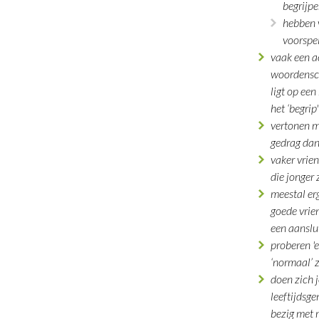
begrijpe
hebben 
voorspe
vaak een a
woordensch
ligt op ee
het ‘begrip
vertonen m
gedrag dan
vaker vrie
die jonger 
meestal er
goede vrien
een aanslu
proberen 'e
‘normaal’ z
doen zich 
leeftijdsge
bezig met