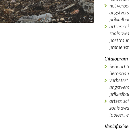
het verbe
angstvers
prikkelbaa
artsen sc
zoals dwa
posttraum
premenst
Citalopram
behoort t
heropnam
verbetert
angstvers
prikkelbaa
artsen sc
zoals dwa
fobieën, 
Venlafaxine