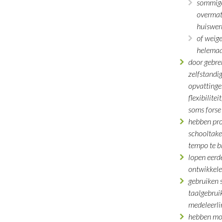
sommig
overmati
huiswer
of weige
helemaa
door gebre
zelfstandig
opvattinge
flexibilite
soms fors
hebben pr
schooltake
tempo te b
lopen eerd
ontwikkel
gebruiken
taalgebrui
medeleerli
hebben mo