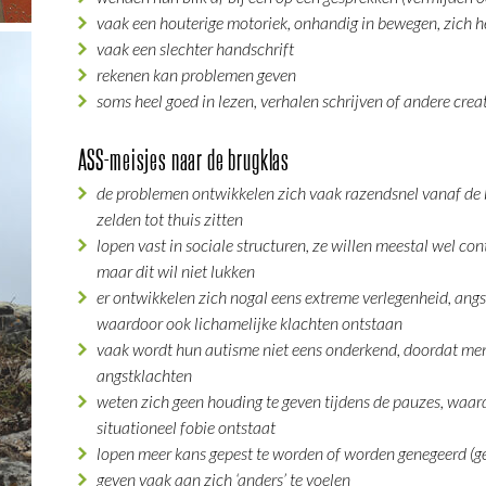
vaak een houterige motoriek, onhandig in bewegen, zich h
vaak een slechter handschrift
rekenen kan problemen geven
soms heel goed in lezen, verhalen schrijven of andere crea
ASS-meisjes naar de brugklas
de problemen ontwikkelen zich vaak razendsnel vanaf de b
zelden tot thuis zitten
lopen vast in sociale structuren, ze willen meestal wel con
maar dit wil niet lukken
er ontwikkelen zich nogal eens extreme verlegenheid, angs
waardoor ook lichamelijke klachten ontstaan
vaak wordt hun autisme niet eens onderkend, doordat men 
angstklachten
weten zich geen houding te geven tijdens de pauzes, waar
situationeel fobie ontstaat
lopen meer kans gepest te worden of worden genegeerd (g
geven vaak aan zich ‘anders’ te voelen