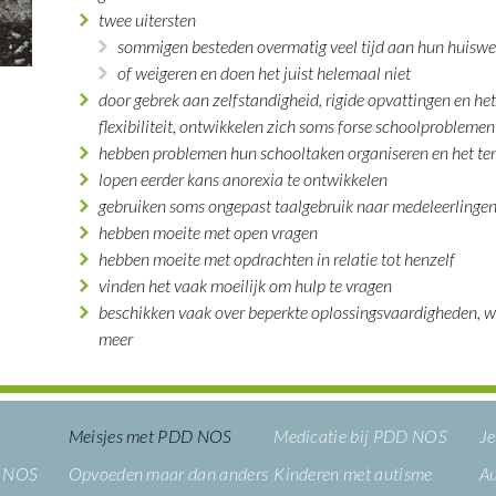
twee uitersten
sommigen besteden overmatig veel tijd aan hun huiswe
of weigeren en doen het juist helemaal niet
door gebrek aan zelfstandigheid, rigide opvattingen en he
flexibiliteit, ontwikkelen zich soms forse schoolproblemen
hebben problemen hun schooltaken organiseren en het te
lopen eerder kans anorexia te ontwikkelen
gebruiken soms ongepast taalgebruik naar medeleerlinge
hebben moeite met open vragen
hebben moeite met opdrachten in relatie tot henzelf
vinden het vaak moeilijk om hulp te vragen
beschikken vaak over beperkte oplossingsvaardigheden, w
meer
Meisjes met PDD NOS
Medicatie bij PDD NOS
Je
D NOS
Opvoeden maar dan anders
Kinderen met autisme
Au