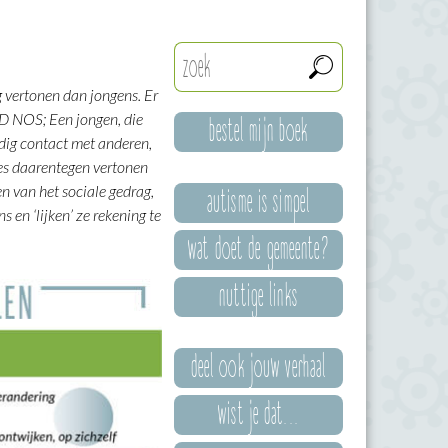
 vertonen dan jongens. Er
bestel mijn boek
DD NOS; Een jongen, die
dig contact met anderen,
sjes daarentegen vertonen
autisme is simpel
en van het sociale gedrag,
 en ‘lijken’ ze rekening te
wat doet de gemeente?
nuttige links
deel ook jouw verhaal
wist je dat...