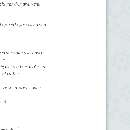
k claimend en dwingend
gt op een hoger niveau dan
een aansluiting te vinden
llen
bezig met mode en make-up
 of katten
ze dat irritant vinden
gen)
oogcontact)