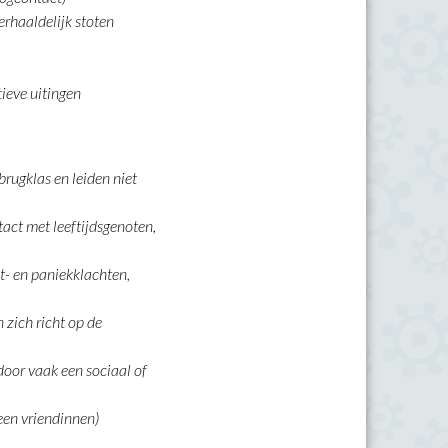
erhaaldelijk stoten
tieve uitingen
rugklas en leiden niet
tact met leeftijdsgenoten,
t- en paniekklachten,
zich richt op de
door vaak een sociaal of
een vriendinnen)