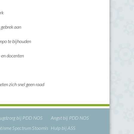
rk
t gebrek aan
mpo te bijhouden
n en docenten
eten zich snel geen raad
ugdzorg bij PDD NOS
Angst bij PDD NOS
tisme Spectrum Stoornis
Hulp bij ASS