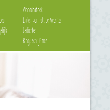
Woordenboek
oed
Links naar nuttige websites
elijk
Gedichten
Blog: schrijf mee