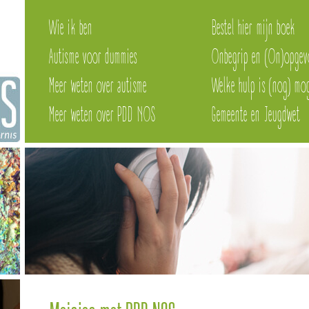
Wie ik ben
Bestel hier mijn boek
Autisme voor dummies
Onbegrip en (On)opgev
Meer weten over autisme
Welke hulp is (nog) mog
Meer weten over PDD NOS
Gemeente en Jeugdwet