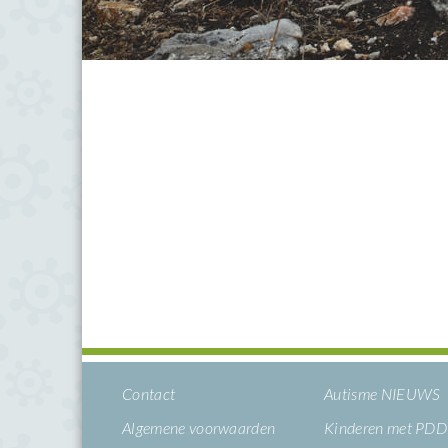
Contact
Autisme NIEUWS
Algemene voorwaarden
Kinderen met PD