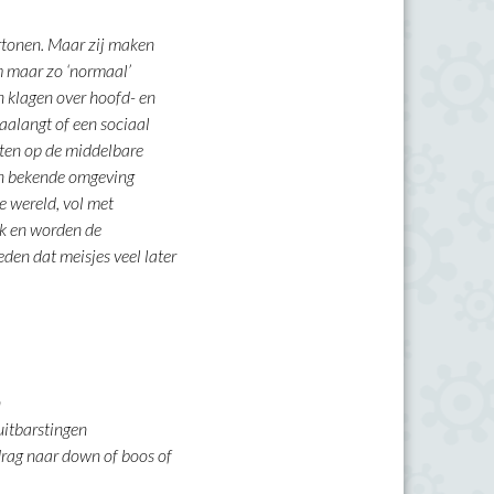
vertonen. Maar zij maken
om maar zo ‘normaal’
en klagen over hoofd- en
faalangt of een sociaal
rten op de middelbare
een bekende omgeving
 wereld, vol met
ek en worden de
den dat meisjes veel later
n
uitbarstingen
rag naar down of boos of