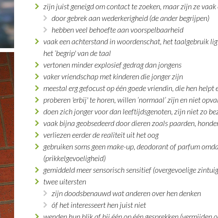
zijn juist geneigd om contact te zoeken, maar zijn ze vaa
door gebrek aan wederkerigheid (de ander begrijpen)
hebben veel behoefte aan voorspelbaarheid
vaak een achterstand in woordenschat, het taalgebruik li
het ‘begrip' van de taal
vertonen minder explosief gedrag dan jongens
vaker vriendschap met kinderen die jonger zijn
meestal erg gefocust op één goede vriendin, die hen helpt 
proberen 'erbij' te horen, willen ‘normaal’ zijn en niet opva
doen zich jonger voor dan leeftijdsgenoten, zijn niet zo 
vaak bijna geobsedeerd door dieren zoals paarden, honden
verliezen eerder de realiteit uit het oog
gebruiken soms geen make-up, deodorant of parfum omdat 
(prikkelgevoeligheid)
gemiddeld meer sensorisch sensitief (overgevoelige zintui
twee uitersten
zijn doodsbenauwd wat anderen over hen denken
óf het interesseert hen juist niet
wenden hun blik af bij één op één gesprekken (vermijden 