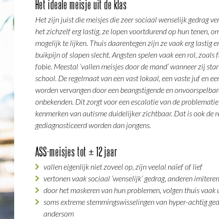
Het ideale meisje uit de klas
Het zijn juist dìe meisjes die zeer sociaal wenselijk gedrag 
het zichzelf erg lastig, ze lopen voortdurend op hun tenen, 
mogelijk te lijken. Thuis daarentegen zijn ze vaak erg lastig 
buikpijn of slapen slecht. Angsten spelen vaak een rol, zoals 
fobie. Meestal ‘vallen meisjes door de mand’ wanneer zij sta
school. De regelmaat van een vast lokaal, een vaste juf en 
worden vervangen door een beangstigende en onvoorspelbare
onbekenden. Dit zorgt voor een escalatie van de problemati
kenmerken van autisme duidelijker zichtbaar. Dat is ook de re
gediagnosticeerd worden dan jongens.
ASS-meisjes tot ± 12 jaar
vallen eigenlijk niet zoveel op, zijn veelal naïef of lief
vertonen vaak sociaal ‘wenselijk’ gedrag, anderen imitere
door het maskeren van hun problemen, volgen thuis vaak 
soms extreme stemmingswisselingen van hyper-achtig ged
andersom