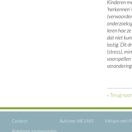
Kinderen me
‘herkennen’
(verwoorden)
onderzoeksgr
leren hoe z
dat niet kun
lastig. Dit 
(stress), mi
voorspellen 
verandering 
« Terug naar
Contact
Autisme NIEUWS
Meisjes met
Algemene voorwaarden