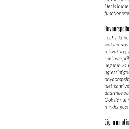
Het is imme
functioneren
Onvoorspelb
Toch lijkt h
wat iemand a
misvatting. 
snel overpri
negeren van
agressief ge
onvoorspelb
niet ‘echt’ 
daarmee ook 
Ook de nuan
minder goed
Eigen emotie