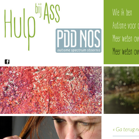
Wie ik ben
Autisme voor 
Meer weten ov
Meer weten o
« Ga terug 