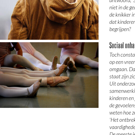
niet in de g
de knikker i
dat kindere
begrijpen?
Sociaal onha
Toch consta
op een vree
omgaan. Daa
staat zijn z
Uit onderzo
samenwerkin
kinderen en
de gevoelen
weten hoe z
'Het ontbrek
vaardighede
De meeste j