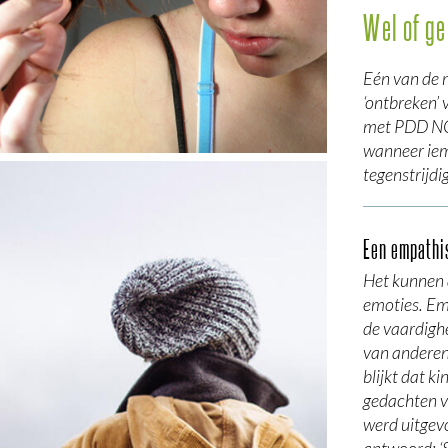
Wel of ge
Eén van de 
‘ontbreken’ 
met PDD NOS
wanneer iema
tegenstrijdi
Een empathi
Het kunnen
emoties. Em
de vaardighe
van anderen.
blijkt dat k
gedachten 
werd uitgev
antwoord; ‘S