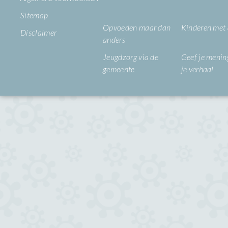
Sitemap
Opvoeden maar dan
Kinderen met
Disclaimer
anders
Jeugdzorg via de
Geef je mening
gemeente
je verhaal