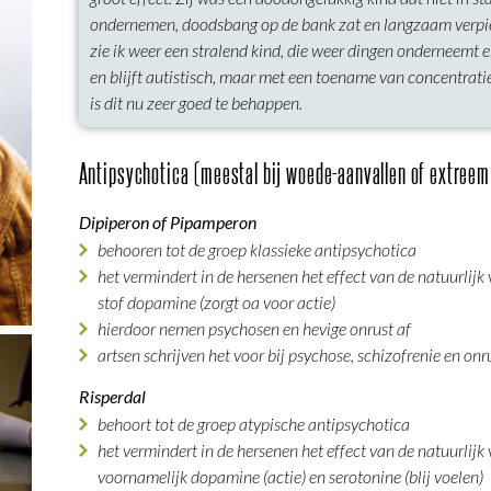
ondernemen, doodsbang op de bank zat en langzaam verpie
zie ik weer een stralend kind, die weer dingen onderneemt e
en blijft autistisch, maar met een toename van concentrat
is dit nu zeer goed te behappen.
Antipsychotica (meestal bij woede-aanvallen of extreem
Dipiperon of Pipamperon
behooren tot de groep klassieke antipsychotica
het vermindert in de hersenen het effect van de natuurlij
stof dopamine (zorgt oa voor actie)
hierdoor nemen psychosen en hevige onrust af
artsen schrijven het voor bij psychose, schizofrenie en onr
Risperdal
behoort tot de groep atypische antipsychotica
het vermindert in de hersenen het effect van de natuurlij
voornamelijk dopamine (actie) en serotonine (blij voelen)