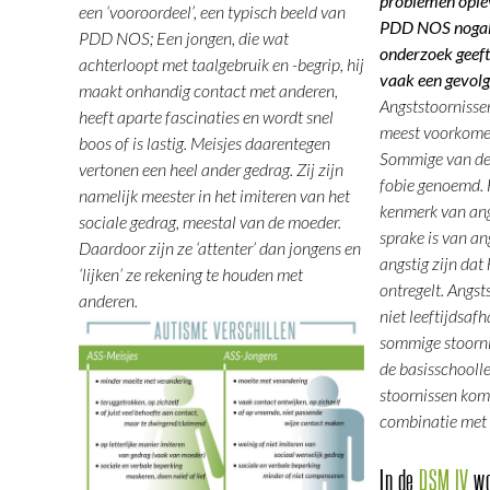
problemen ople
een ‘vooroordeel’, een typisch beeld van
PDD NOS nogal 
PDD NOS; Een jongen, die wat
onderzoek geeft
achterloopt met taalgebruik en -begrip, hij
vaak een gevolg
maakt onhandig contact met anderen,
Angststoornissen
heeft aparte fascinaties en wordt snel
meest voorkome
boos of is lastig. Meisjes daarentegen
Sommige van de
vertonen een heel ander gedrag. Zij zijn
fobie genoemd.
namelijk meester in het imiteren van het
kenmerk van angs
sociale gedrag, meestal van de moeder.
sprake is van a
Daardoor zijn ze ‘attenter’ dan jongens en
angstig zijn dat
‘lijken’ ze rekening te houden met
ontregelt. Angst
anderen.
niet leeftijdsaf
sommige stoornis
de basisschooll
stoornissen kom
combinatie met 
In de
DSM IV
wo