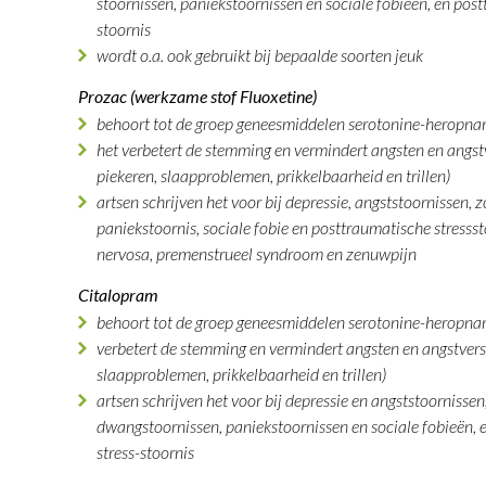
stoornissen, paniekstoornissen en sociale fobieën, en post
stoornis
wordt o.a. ook gebruikt bij bepaalde soorten jeuk
Prozac (werkzame stof Fluoxetine)
behoort tot de groep geneesmiddelen serotonine-heropna
het verbetert de stemming en vermindert angsten en angstv
piekeren, slaapproblemen, prikkelbaarheid en trillen)
artsen schrijven het voor bij depressie, angststoornissen, 
paniekstoornis, sociale fobie en posttraumatische stresss
nervosa, premenstrueel syndroom en zenuwpijn
Citalopram
behoort tot de groep geneesmiddelen serotonine-heropna
verbetert de stemming en vermindert angsten en angstversc
slaapproblemen, prikkelbaarheid en trillen)
artsen schrijven het voor bij depressie en angststoornissen
dwangstoornissen, paniekstoornissen en sociale fobieën, 
stress-stoornis