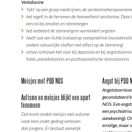
Venlafaxine
'lijkt' op een groep medicijnen, de serotonineheropnamer
het regelt in de hersenen de hoeveelheid serotonine. Deze 
een rol bij emoties en stemmingen
het verbetert de stemming en vermindert angsten
heeft ook een lichte invloed op norepinefrine (noradrenal
andere natuurlijke stoffen met effect op de stemming
artsen schrijven het voor bij depressie en bij angststoornis
fobie, paniekstoornis en posttraumatische stressstoornis
Meisjes met PDD NOS
Angst bij PDD 
Angststoorniss
Autisme en meisjes blijkt een apart
geconstateerd 
fenomeen
NOS. Een angsts
een psychiatrisc
Dat komt omdat meisjes met autisme
aandoening). O
vaak heel ander gedrag vertonen
ernstige, maar 
dan jongens. Er bestaat namelijk