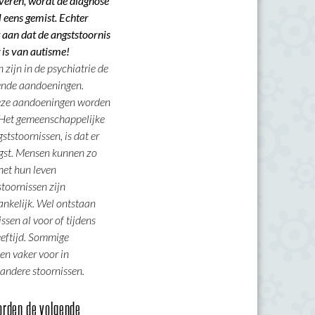
veren, wordt de diagnose
eens gemist. Echter
 aan dat de angststoornis
 is van autisme!
 zijn in de psychiatrie de
nde aandoeningen.
ze aandoeningen worden
 Het gemeenschappelijke
tstoornissen, is dat er
ngst. Mensen kunnen zo
 het hun leven
stoornissen zijn
hankelijk. Wel ontstaan
sen al voor of tijdens
eeftijd. Sommige
en vaker voor in
andere stoornissen.
rden de volgende