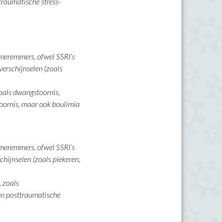
traumatische stress-
meremmers, ofwel SSRI’s
erschijnselen (zoals
zoals dwangstoornis,
toornis, maar ook boulimia
meremmers, ofwel SSRI’s
hijnselen (zoals piekeren,
, zoals
en posttraumatische