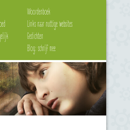
Woordenboek
oed
Links naar nuttige websites
elijk
Gedichten
Blog: schrijf mee