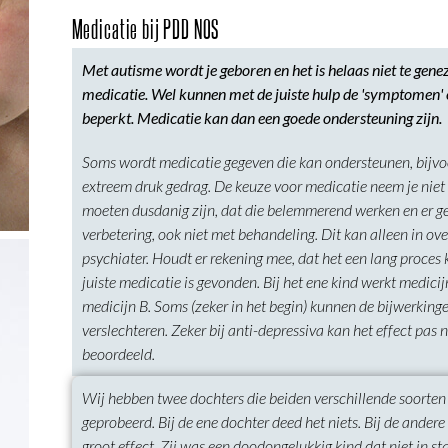
Medicatie bij PDD NOS
Met autisme wordt je geboren en het is helaas niet te gene
medicatie. Wel kunnen met de juiste hulp de 'symptomen'
beperkt. Medicatie kan dan een goede ondersteuning zijn.
Soms wordt medicatie gegeven die kan ondersteunen, bijvoo
extreem druk gedrag. De keuze voor medicatie neem je niet
moeten dusdanig zijn, dat die belemmerend werken en er ge
verbetering, ook niet met behandeling. Dit kan alleen in ove
psychiater. Houdt er rekening mee, dat het een lang proces 
juiste medicatie is gevonden. Bij het ene kind werkt medicijn
medicijn B. Soms (zeker in het begin) kunnen de bijwerkinge
verslechteren. Zeker bij anti-depressiva kan het effect pas
beoordeeld.
Wij hebben twee dochters die beiden verschillende soorte
geprobeerd. Bij de ene dochter deed het niets. Bij de andere
groot effect. Zij was een doodongelukkig kind dat niet in sta