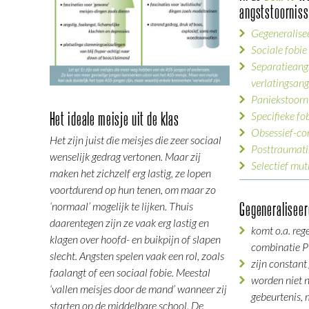
angststoornis
Gegeneralise
Sociale fobie
Separatieangs
verlatingsang
Paniekstoorn
Specifieke fo
Het ideale meisje uit de klas
Obsessief-co
Het zijn juist dìe meisjes die zeer sociaal
Posttraumatis
wenselijk gedrag vertonen. Maar zij
Selectief mu
maken het zichzelf erg lastig, ze lopen
voortdurend op hun tenen, om maar zo
‘normaal’ mogelijk te lijken. Thuis
Gegeneraliseer
daarentegen zijn ze vaak erg lastig en
komt o.a. reg
klagen over hoofd- en buikpijn of slapen
combinatie
slecht. Angsten spelen vaak een rol, zoals
zijn constan
faalangt of een sociaal fobie. Meestal
worden niet n
‘vallen meisjes door de mand’ wanneer zij
gebeurtenis, 
starten op de middelbare school. De