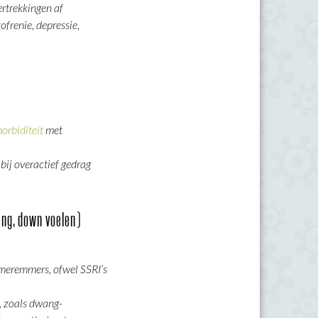
rtrekkingen af
ofrenie, depressie,
orbiditeit
met
bij overactief gedrag
ing, down voelen)
meremmers, ofwel SSRI’s
n, zoals dwang-