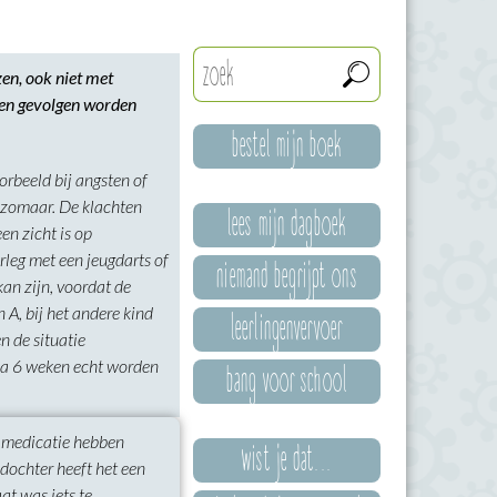
zen, ook niet met
 en gevolgen worden
bestel mijn boek
rbeeld bij angsten of
 zomaar. De klachten
lees mijn dagboek
en zicht is op
rleg met een jeugdarts of
niemand begrijpt ons
kan zijn, voordat de
leerlingenvervoer
 A, bij het andere kind
n de situatie
bang voor school
 na 6 weken echt worden
n medicatie hebben
wist je dat...
 dochter heeft het een
at was iets te