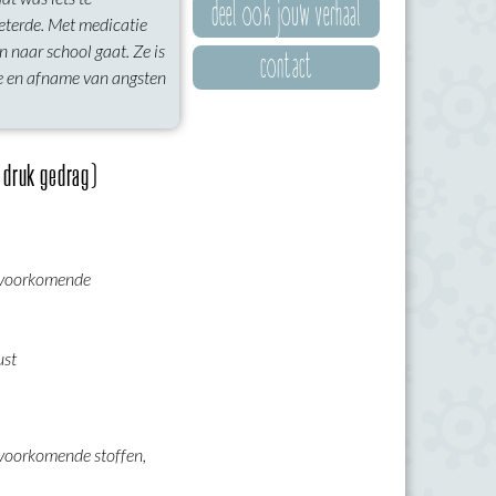
deel ook jouw verhaal
terde. Met medicatie
contact
n naar school gaat. Ze is
ie en afname van angsten
 druk gedrag)
k voorkomende
ust
k voorkomende stoffen,