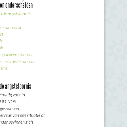
sen onderscheiden
erde angststoornis
tstoornis of
st
is
bie
mpulsieve stoornis
che stress-stoornis
tisme
de angststoornis
elmatig voor in
 PDD-NOS
t gespannen
erveus van één situatie of
maar bevinden zich