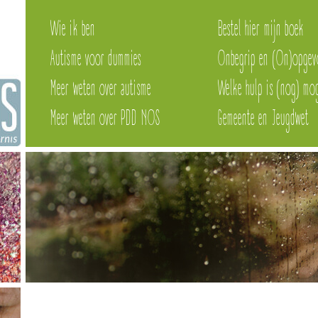
Wie ik ben
Bestel hier mijn boek
Autisme voor dummies
Onbegrip en (On)opgev
Meer weten over autisme
Welke hulp is (nog) mog
Meer weten over PDD NOS
Gemeente en Jeugdwet