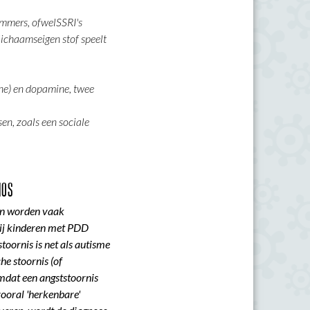
emmers, ofwelSSRI's
lichaamseigen stof speelt
ine) en dopamine, twee
sen, zoals een sociale
NOS
en worden vaak
bij kinderen met PDD
toornis is net als autisme
he stoornis (of
mdat een angststoornis
vooral 'herkenbare'